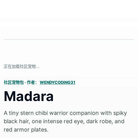
正在加载社区宠物...
社区宠物包
·
作者：
WENDYCODING31
Madara
A tiny stern chibi warrior companion with spiky
black hair, one intense red eye, dark robe, and
red armor plates.