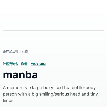
正在加载社区宠物...
社区宠物包
·
作者：
YIOYIOIOI
manba
A meme-style large boxy iced tea bottle-body
person with a big smiling/serious head and tiny
limbs.