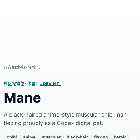
正在加载社区宠物...
社区宠物包
·
作者：
JOEVIN T.
Mane
A black-haired anime-style muscular chibi man
flexing proudly as a Codex digital pet.
chibi
anime
muscular
black-hair
flexing
heroic