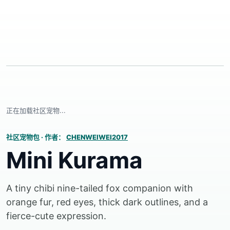
正在加载社区宠物...
社区宠物包
·
作者：
CHENWEIWEI2017
Mini Kurama
A tiny chibi nine-tailed fox companion with
orange fur, red eyes, thick dark outlines, and a
fierce-cute expression.