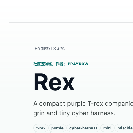
正在加载社区宠物...
社区宠物包
·
作者：
PRAYNOW
Rex
A compact purple T-rex companio
grin and tiny cyber harness.
t-rex
purple
cyber-harness
mini
mischie