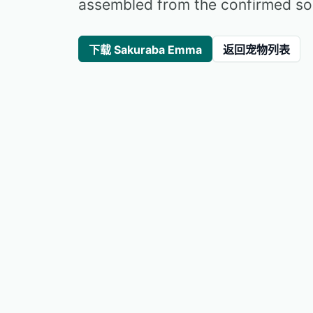
assembled from the confirmed sou
下载 Sakuraba Emma
返回宠物列表