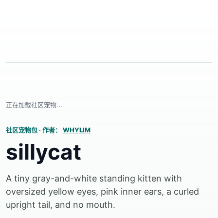
正在加载社区宠物...
社区宠物包
·
作者：
WHYLIM
sillycat
A tiny gray-and-white standing kitten with
oversized yellow eyes, pink inner ears, a curled
upright tail, and no mouth.