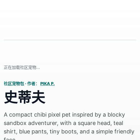
正在加载社区宠物...
社区宠物包
·
作者：
PIKA P.
史蒂夫
A compact chibi pixel pet inspired by a blocky
sandbox adventurer, with a square head, teal
shirt, blue pants, tiny boots, and a simple friendly
face.