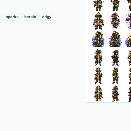
sparks
heroic
edgy