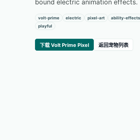
bound electric animation effects.
volt-prime
electric
pixel-art
ability-effects
playful
下载 Volt Prime Pixel
返回宠物列表