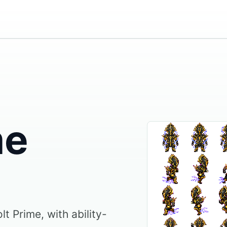
me
t Prime, with ability-