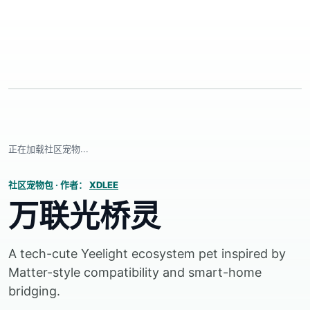
正在加载社区宠物...
社区宠物包
·
作者：
XDLEE
万联光桥灵
A tech-cute Yeelight ecosystem pet inspired by
Matter-style compatibility and smart-home
bridging.