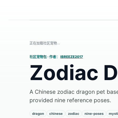
正在加载社区宠物...
社区宠物包
·
作者：
IBREEZE2017
Zodiac 
A Chinese zodiac dragon pet base
provided nine reference poses.
dragon
chinese
zodiac
nine-poses
mysti