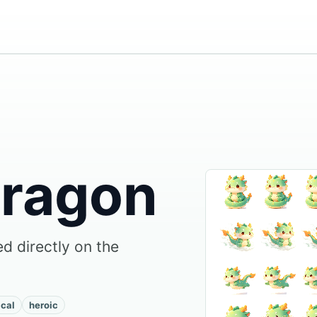
Dragon
d directly on the
cal
heroic